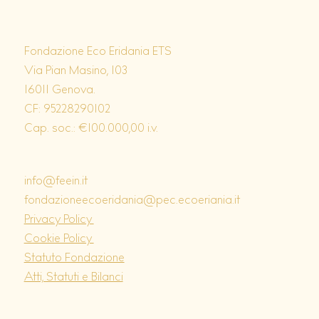
Fondazione Eco Eridania ETS
Via Pian Masino, 103
16011 Genova.
CF: 95228290102
Cap. soc.: €100.000,00 i.v.
info@feein.it
fondazioneecoeridania@pec.ecoeriania.it
Privacy Policy
Cookie Policy
Statuto Fondazione
Atti, Statuti e Bilanci